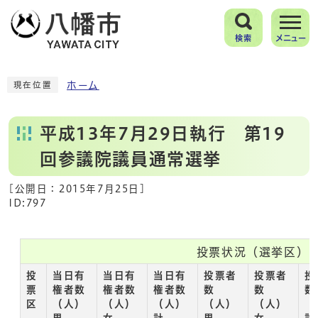
検索
メニュー
ホーム
現在位置
平成13年7月29日執行 第19
回参議院議員通常選挙
[公開日：
2015年7月25日
]
ID:797
投票状況（選挙区）
投
当日有
当日有
当日有
投票者
投票者
投
票
権者数
権者数
権者数
数
数
数
区
（人）
（人）
（人）
（人）
（人）
（
男
女
計
男
女
計