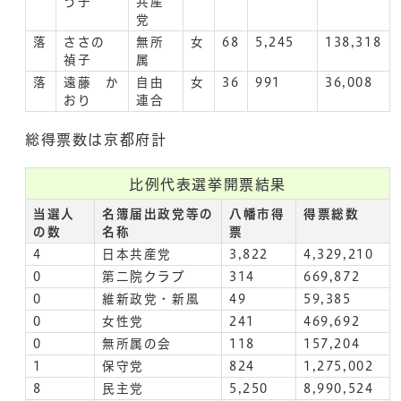
う子
共産
党
落
ささの
無所
女
68
5,245
138,318
禎子
属
落
遠藤 か
自由
女
36
991
36,008
おり
連合
総得票数は京都府計
比例代表選挙開票結果
当選人
名簿届出政党等の
八幡市得
得票総数
の数
名称
票
4
日本共産党
3,822
4,329,210
0
第二院クラブ
314
669,872
0
維新政党・新風
49
59,385
0
女性党
241
469,692
0
無所属の会
118
157,204
1
保守党
824
1,275,002
8
民主党
5,250
8,990,524