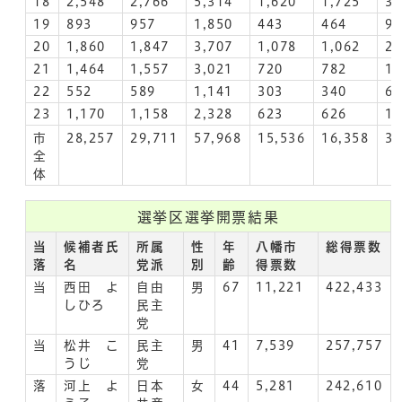
18
2,548
2,766
5,314
1,620
1,725
3,
19
893
957
1,850
443
464
9
20
1,860
1,847
3,707
1,078
1,062
2,
21
1,464
1,557
3,021
720
782
1,
22
552
589
1,141
303
340
6
23
1,170
1,158
2,328
623
626
1,
市
28,257
29,711
57,968
15,536
16,358
31
全
体
選挙区選挙開票結果
当
候補者氏
所属
性
年
八幡市
総得票数
落
名
党派
別
齢
得票数
当
西田 よ
自由
男
67
11,221
422,433
しひろ
民主
党
当
松井 こ
民主
男
41
7,539
257,757
うじ
党
落
河上 よ
日本
女
44
5,281
242,610