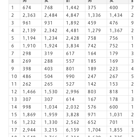
1
674
768
1,442
375
400
7
2
2,363
2,484
4,847
1,336
1,434
2,
3
961
931
1,892
459
476
9
4
2,139
2,342
4,481
1,279
1,367
2,
5
1,194
1,234
2,428
758
756
1,
6
1,910
1,924
3,834
742
752
1,
7
298
319
617
164
179
3
8
269
288
557
185
169
3
9
398
403
801
189
223
4
10
486
504
990
247
267
5
11
262
265
527
142
153
2
12
1,466
1,530
2,996
803
818
1,
13
307
307
614
167
178
3
14
998
1,034
2,032
576
600
1,
15
1,869
1,959
3,828
971
1,031
2,
16
1,232
1,330
2,562
652
701
1,
17
2,944
3,215
6,159
1,704
1,855
3,