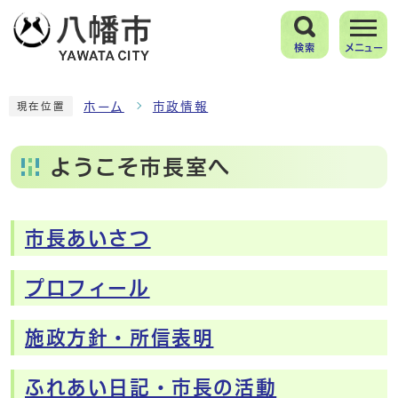
検索
メニュー
ホーム
市政情報
現在位置
ようこそ市長室へ
市長あいさつ
メインメニュー
プロフィール
施政方針・所信表明
ふれあい日記・市長の活動