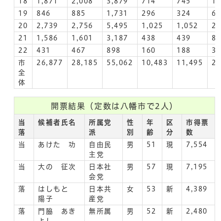
18
1,871
2,008
3,879
714
745
1,
19
846
885
1,731
296
324
6
20
2,739
2,756
5,495
1,025
1,052
2,
21
1,586
1,601
3,187
438
439
8
22
431
467
898
160
188
3
市
26,877
28,185
55,062
10,483
11,495
21
全
体
開票結果（定数は八幡市で2人）
当
候補者氏名
所属党
性
年
区
市得票
落
派
別
齢
分
数
当
あけた 功
自由民
男
51
現
7,554
主党
当
大の 征次
日本社
男
57
現
7,195
会党
落
はしもと
日本共
女
53
新
4,389
陽子
産党
落
門脇 あき
無所属
男
52
新
2,480
よし