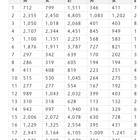
1
712
799
1,511
346
411
7
2
2,355
2,450
4,805
1,083
1,202
2,
3
1,050
1,018
2,068
401
403
8
4
2,107
2,344
4,451
845
949
1,
5
1,100
1,151
2,251
568
583
1,
6
1,876
1,911
3,787
727
821
1,
7
297
342
639
170
202
3
8
286
319
605
194
194
3
9
411
408
819
223
251
4
10
515
530
1,045
264
275
5
11
277
277
554
167
192
3
12
989
1,043
2,032
399
403
8
13
310
318
628
113
132
2
14
943
997
1,940
316
329
6
15
2,006
2,072
4,078
630
728
1,
16
1,229
1,325
2,554
395
431
8
17
2,941
3,164
6,105
1,009
1,241
2,