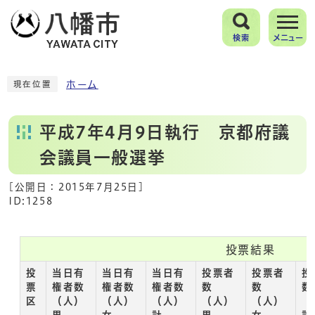
検索
メニュー
ホーム
現在位置
平成7年4月9日執行 京都府議
会議員一般選挙
[公開日：
2015年7月25日
]
ID:1258
投票結果
投
当日有
当日有
当日有
投票者
投票者
投
票
権者数
権者数
権者数
数
数
数
区
（人）
（人）
（人）
（人）
（人）
（
男
女
計
男
女
計