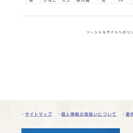
落
ひなご 大介
無所属
男
58
ソーシャルサイトへのリ
サイトマップ
個人情報の取扱いについて
著