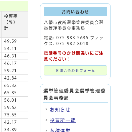
お問い合わせ
投票率
（％）
八幡市役所選挙管理委員会選
計
挙管理委員会事務局
電話:
075-983-5635
ファッ
49.59
クス: 075-982-8018
54.11
電話番号のかけ間違いにご注
46.31
意ください！
46.17
59.21
お問い合わせフォーム
42.84
65.32
選挙管理委員会選挙管理委
65.85
員会事務局
56.01
59.62
お知らせ
75.65
投票所一覧
42.17
34.89
各種選挙