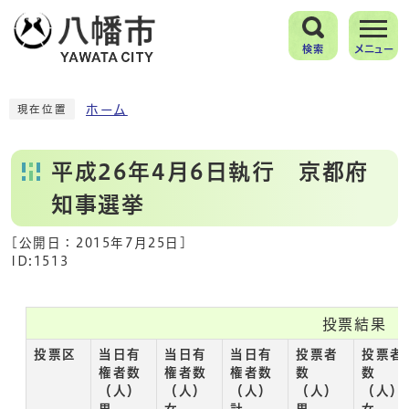
検索
メニュー
ホーム
現在位置
平成26年4月6日執行 京都府
知事選挙
[公開日：
2015年7月25日
]
ID:1513
投票結果
投票区
当日有
当日有
当日有
投票者
投票者
権者数
権者数
権者数
数
数
（人）
（人）
（人）
（人）
（人）
男
女
計
男
女