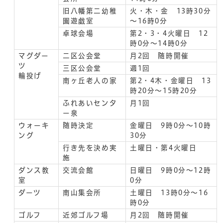
旧八幡第二幼稚
火・木・金 13時30分
園遊戯室
～16時0分
卓球会場
第2・3・4火曜日 12
時0分～14時0分
マグダー
二区公会堂
月2回 随時開催
ツ
三区公会堂
週1回
輪投げ
南ヶ丘老人の家
第2・4木・金曜日 13
時20分～15時20分
ふれあいセンタ
月1回
ー泉
ウォーキ
随時決定
金曜日 9時0分～10時
ング
30分
行き先を決め実
土曜日・第4火曜日
施
ダンス教
交流会館
日曜日 9時0分～12時
室
0分
ダーツ
南山集会所
土曜日 13時0分～16
時0分
ゴルフ
近郊ゴルフ場
月2回 随時開催