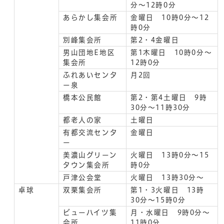
分～12時0分
あらかし集会所
金曜日 10時0分～12
時0分
別峰集会所
第2・4金曜日
男山団地E地区
第1木曜日 10時0分～
集会所
12時0分
ふれあいセンタ
月2回
ー泉
橋本公民館
第2・第4土曜日 9時
30分～11時30分
都老人の家
土曜日
有都交流センタ
金曜日
ー
美濃山グリーン
火曜日 13時0分～15
タウン集会所
時0分
戸津公会堂
火曜日 13時30分～
卓球
双栗集会所
第1・3火曜日 13時
30分～15時0分
ビューハイツ集
月・水曜日 9時0分～
会所
11時0分