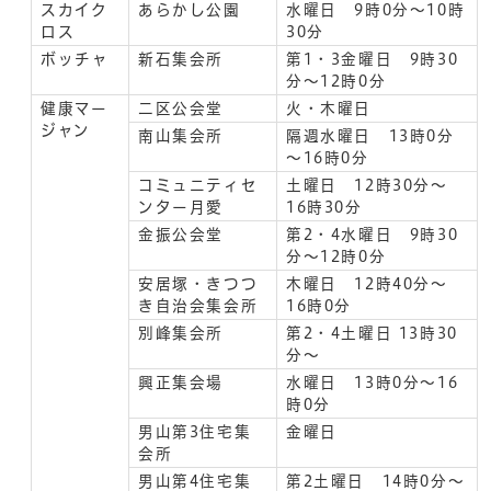
スカイク
あらかし公園
水曜日 9時0分～10時
ロス
30分
ボッチャ
新石集会所
第1・3金曜日 9時30
分～12時0分
健康マー
二区公会堂
火・木曜日
ジャン
南山集会所
隔週水曜日 13時0分
～16時0分
コミュニティセ
土曜日 12時30分～
ンター月愛
16時30分
金振公会堂
第2・4水曜日 9時30
分～12時0分
安居塚・きつつ
木曜日 12時40分～
き自治会集会所
16時0分
別峰集会所
第2・4土曜日 13時30
分～
興正集会場
水曜日 13時0分～16
時0分
男山第3住宅集
金曜日
会所
男山第4住宅集
第2土曜日 14時0分～