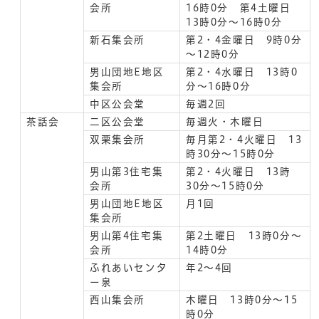
会所
16時0分 第4土曜日
13時0分～16時0分
新石集会所
第2・4金曜日 9時0分
～12時0分
男山団地E地区
第2・4水曜日 13時0
集会所
分～16時0分
中区公会堂
毎週2回
茶話会
二区公会堂
毎週火・木曜日
双栗集会所
毎月第2・4火曜日 13
時30分～15時0分
男山第3住宅集
第2・4火曜日 13時
会所
30分～15時0分
男山団地E地区
月1回
集会所
男山第4住宅集
第2土曜日 13時0分～
会所
14時0分
ふれあいセンタ
年2～4回
ー泉
西山集会所
木曜日 13時0分～15
時0分