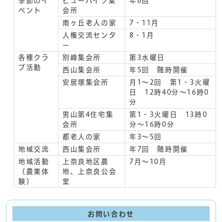
季節のイ
ビューハイツ集
年6回
ベント
会所
南ヶ丘老人の家
7・11月
人権交流センタ
8・1月
ー
各種クラ
別峰集会所
第3水曜日
ブ活動
西山集会所
年5回 随時開催
安居塚集会所
月1～2回 第1・3火曜
日 12時40分～16時0
分
男山第4住宅集
第1・3火曜日 13時0
会所
分～16時0分
都老人の家
年3～5回
地域交流
西山集会所
年7回 随時開催
地域活動
上奈良地区農
7月～10月
（農業体
地、上奈良公会
験）
堂
お問い合わせ