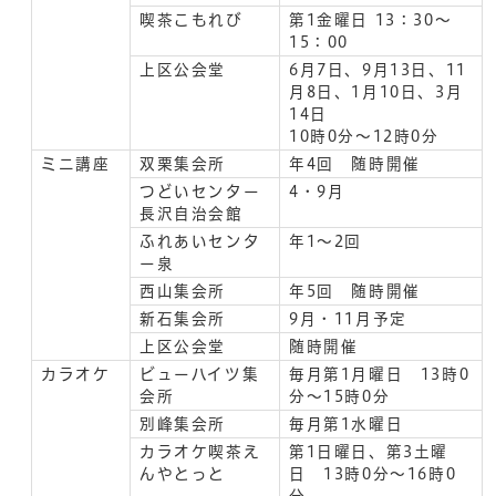
喫茶こもれび
第1金曜日 13：30～
15：00
上区公会堂
6月7日、9月13日、11
月8日、1月10日、3月
14日
10時0分～12時0分
ミニ講座
双栗集会所
年4回 随時開催
つどいセンター
4・9月
長沢自治会館
ふれあいセンタ
年1～2回
ー泉
西山集会所
年5回 随時開催
新石集会所
9月・11月予定
上区公会堂
随時開催
カラオケ
ビューハイツ集
毎月第1月曜日 13時0
会所
分～15時0分
別峰集会所
毎月第1水曜日
カラオケ喫茶え
第1日曜日、第3土曜
んやとっと
日 13時0分～16時0
分