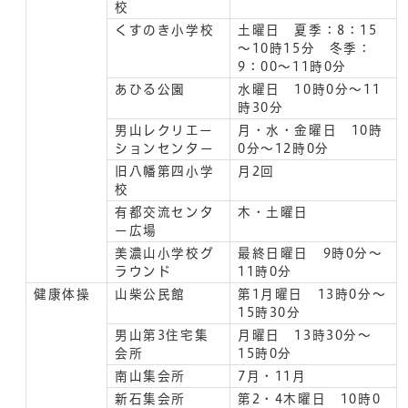
校
くすのき小学校
土曜日 夏季：8：15
～10時15分 冬季：
9：00～11時0分
あひる公園
水曜日 10時0分～11
時30分
男山レクリエー
月・水・金曜日 10時
ションセンター
0分～12時0分
旧八幡第四小学
月2回
校
有都交流センタ
木・土曜日
ー広場
美濃山小学校グ
最終日曜日 9時0分～
ラウンド
11時0分
健康体操
山柴公民館
第1月曜日 13時0分～
15時30分
男山第3住宅集
月曜日 13時30分～
会所
15時0分
南山集会所
7月・11月
新石集会所
第2・4木曜日 10時0