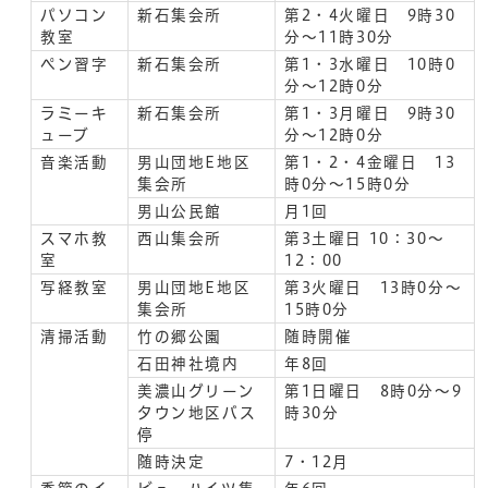
パソコン
新石集会所
第2・4火曜日 9時30
教室
分～11時30分
ペン習字
新石集会所
第1・3水曜日 10時0
分～12時0分
ラミーキ
新石集会所
第1・3月曜日 9時30
ューブ
分～12時0分
音楽活動
男山団地E地区
第1・2・4金曜日 13
集会所
時0分～15時0分
男山公民館
月1回
スマホ教
西山集会所
第3土曜日 10：30～
室
12：00
写経教室
男山団地E地区
第3火曜日 13時0分～
集会所
15時0分
清掃活動
竹の郷公園
随時開催
石田神社境内
年8回
美濃山グリーン
第1日曜日 8時0分～9
タウン地区バス
時30分
停
随時決定
7・12月