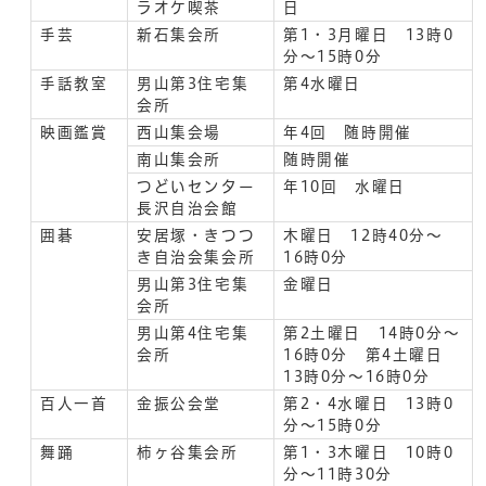
ラオケ喫茶
日
手芸
新石集会所
第1・3月曜日 13時0
分～15時0分
手話教室
男山第3住宅集
第4水曜日
会所
映画鑑賞
西山集会場
年4回 随時開催
南山集会所
随時開催
つどいセンター
年10回 水曜日
長沢自治会館
囲碁
安居塚・きつつ
木曜日 12時40分～
き自治会集会所
16時0分
男山第3住宅集
金曜日
会所
男山第4住宅集
第2土曜日 14時0分～
会所
16時0分 第4土曜日
13時0分～16時0分
百人一首
金振公会堂
第2・4水曜日 13時0
分～15時0分
舞踊
柿ヶ谷集会所
第1・3木曜日 10時0
分～11時30分