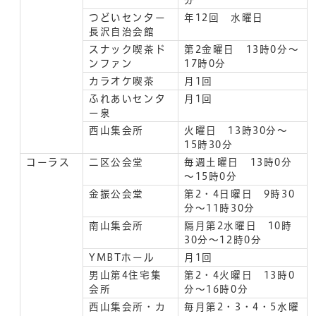
つどいセンター
年12回 水曜日
長沢自治会館
スナック喫茶ド
第2金曜日 13時0分～
ンファン
17時0分
カラオケ喫茶
月1回
ふれあいセンタ
月1回
ー泉
西山集会所
火曜日 13時30分～
15時30分
コーラス
二区公会堂
毎週土曜日 13時0分
～15時0分
金振公会堂
第2・4日曜日 9時30
分～11時30分
南山集会所
隔月第2水曜日 10時
30分～12時0分
YMBTホール
月1回
男山第4住宅集
第2・4火曜日 13時0
会所
分～16時0分
西山集会所・カ
毎月第2・3・4・5水曜