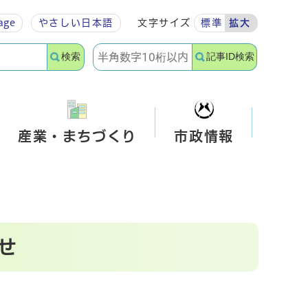
age
やさしい
日本語
文字サイズ
標準
拡大
検索
記事ID検索
産業・まちづくり
市政情報
せ