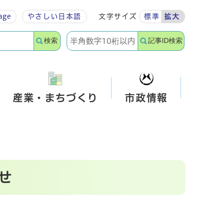
age
やさしい
日本語
文字サイズ
標準
拡大
検索
記事ID検索
産業・まちづくり
市政情報
せ