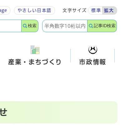
age
やさしい
日本語
文字サイズ
標準
拡大
検索
記事ID検索
産業・まちづくり
市政情報
せ