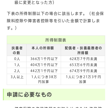
級に変更となった方）
下表の所得制限以下の場合に該当します。（社会保
険料控除や障害者控除等を引いた金額で計算しま
す。）
所得制限表
扶養者
本人の所得額
配偶者・扶養義務者の
の数
所得額
0人
366万1千円以下
628万7千円未満
1人
404万1千円以下
653万6千円未満
2人
442万1千円以下
674万9千円未満
3人以上
1人につき38万
1人につき21万3千円
円加算
加算
申請に必要なもの