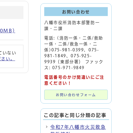
お問い合わせ
八幡市役所消防本部警防一
課・二課
0MB)
電話: (消防一係・二係/救助
一係・二係/救急一係・二
係)
075-981-0399
、
075-
れていない
981-1849
、
075-925-
ください。
9939
（東部分署） ファック
ス: 075-971-9849
電話番号のかけ間違いにご注
意ください！
お問い合わせフォーム
この記事と同じ分類の記事
令和7年八幡市火災救急