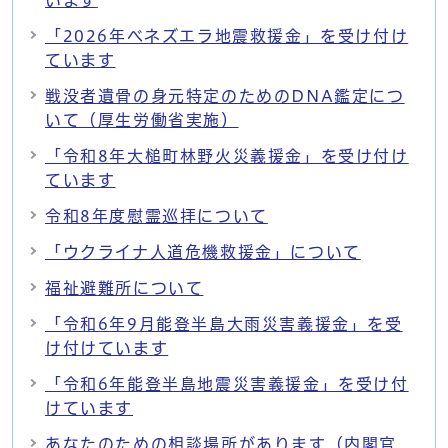
「2026年ベネズエラ地震救援金」を受け付け
ています
戦没者遺骨の身元特定のためのDNA鑑定につ
いて（厚生労働省実施）
「令和8年大槌町林野火災義援金」を受け付け
ています
令和8年度慰霊巡拝について
「ウクライナ人道危機救援金」について
福祉避難所について
「令和6年9月能登半島大雨災害義援金」を受
け付けています
「令和6年能登半島地震災害義援金」を受け付
けています
あなたのための相談場所があります（内閣官