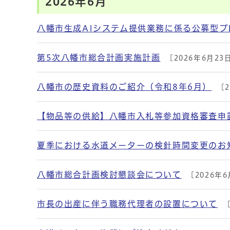
2026年6月
八幡市生成AIシステム提供業務に係る公募型
第5次八幡市総合計画実施計画
[2026年6月23
八幡市の歴史資料のご紹介（令和8年6月）
[2
【物品等の供給】八幡市入札等参加資格審査申
夏季における水道メーターの検針時間変更のお
八幡市総合計画検討懇談会について
[2026年6
市長の出産に伴う職務代理者の設置について
[