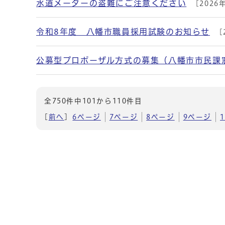
水道メーターの盗難にご注意ください
[2026
令和8年度 八幡市職員採用試験のお知らせ
[
公募型プロポーザル方式の募集（八幡市市民課
全750件中101から110件目
[
前へ
]
6ページ
7ページ
8ページ
9ページ