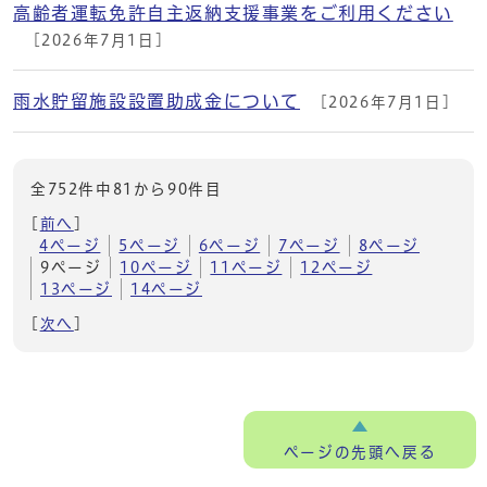
高齢者運転免許自主返納支援事業をご利用ください
[2026年7月1日]
雨水貯留施設設置助成金について
[2026年7月1日]
全752件中81から90件目
[
前へ
]
4ページ
5ページ
6ページ
7ページ
8ページ
9ページ
10ページ
11ページ
12ページ
13ページ
14ページ
[
次へ
]
ページの
先頭へ戻る