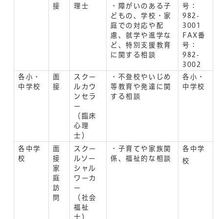
接
理士
・障がいのある子
号：
どもの、学校・家
982-
庭での対応や配
3001
慮、就学や進学な
FAX番
ど、特別支援教育
号：
に関する相談
982-
3002
各小・
面
スクー
・不登校やいじめ
各小・
中学校
接
ルカウ
等教育や発達に関
中学校
ンセラ
する相談
ー
（臨床
心理
士）
各中学
面
スクー
・子育てや家族関
各中学
校
接
ルソー
係、福祉的な相談
校
家
シャル
庭
ワーカ
訪
ー
問
（社会
福祉
士）