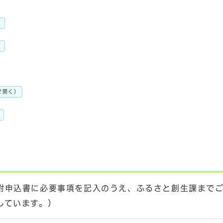
）
）
で開く）
）
附申込書に必要事項を記入のうえ、ふるさと創生課まで
しています。）