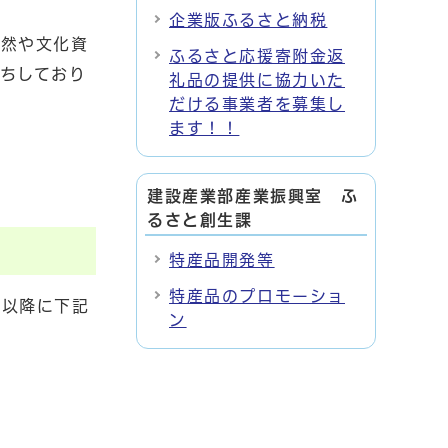
企業版ふるさと納税
自然や文化資
ふるさと応援寄附金返
ちしており
礼品の提供に協力いた
だける事業者を募集し
ます！！
建設産業部産業振興室 ふ
るさと創生課
特産品開発等
特産品のプロモーショ
度以降に下記
ン