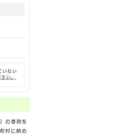
れていない
ください。
額）の寄附を
町村に納め