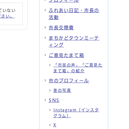
プロフィール
ふれあい日記・市長の
れていない
ください。
活動
市長交際費
まちかどタウンミーテ
ィング
ご意見たまて箱
「市民の声」「ご意見た
まて箱」の紹介
市のプロフィール
昔の写真
SNS
Instagram（インスタ
グラム）
X