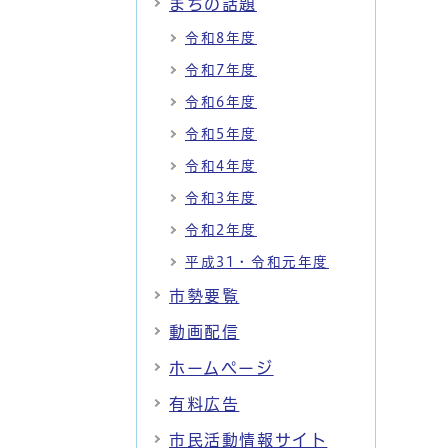
まちの話題
令和8年度
令和7年度
令和6年度
令和5年度
令和4年度
令和3年度
令和2年度
平成31・令和元年度
市勢要覧
動画配信
ホームページ
有料広告
市民活動情報サイト