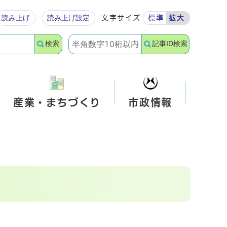
読み上げ
読み上げ設定
文字サイズ
標準
拡大
検索
記事ID検索
産業・まちづくり
市政情報