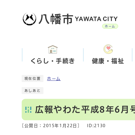
ホーム
くらし・手続き
健康・福祉
ホーム
現在位置
あしあと
広報やわた平成8年6月
[公開日：
2015年1月22日
]
ID:2130