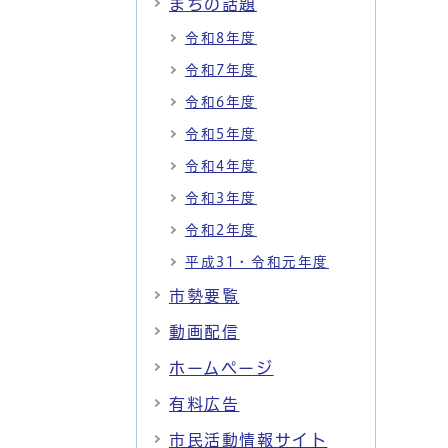
まちの話題
令和8年度
令和7年度
令和6年度
令和5年度
令和4年度
令和3年度
令和2年度
平成31・令和元年度
市勢要覧
動画配信
ホームページ
有料広告
市民活動情報サイト