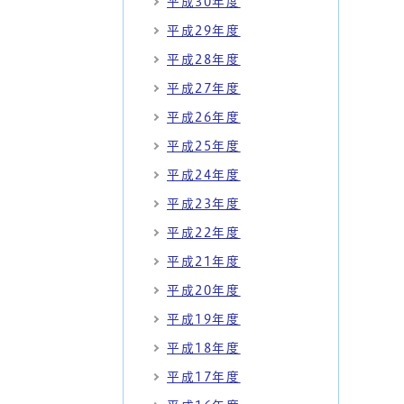
平成30年度
平成29年度
平成28年度
平成27年度
平成26年度
平成25年度
平成24年度
平成23年度
平成22年度
平成21年度
平成20年度
平成19年度
平成18年度
平成17年度