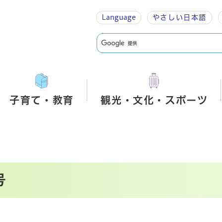
Language
やさしい
日本語
子育て・教育
観光・文化・スポーツ
号