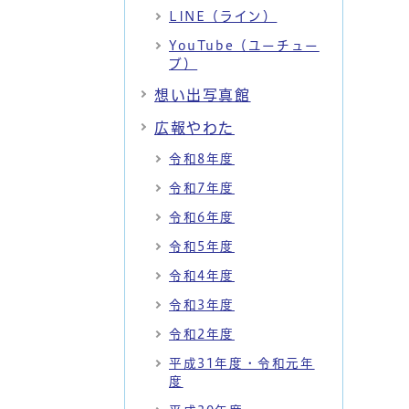
LINE（ライン）
YouTube（ユーチュー
ブ）
想い出写真館
広報やわた
令和8年度
令和7年度
令和6年度
令和5年度
令和4年度
令和3年度
令和2年度
平成31年度・令和元年
度