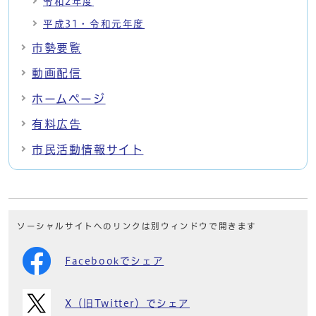
令和2年度
平成31・令和元年度
市勢要覧
動画配信
ホームページ
有料広告
市民活動情報サイト
ソーシャルサイトへのリンクは別ウィンドウで開きます
Facebookでシェア
X（旧Twitter）でシェア