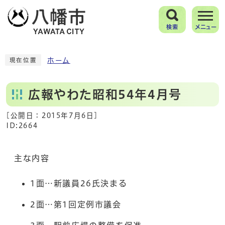
検索
メニュー
ホーム
現在位置
広報やわた昭和54年4月号
[公開日：
2015年7月6日
]
ID:2664
主な内容
1面…新議員26氏決まる
2面…第1回定例市議会