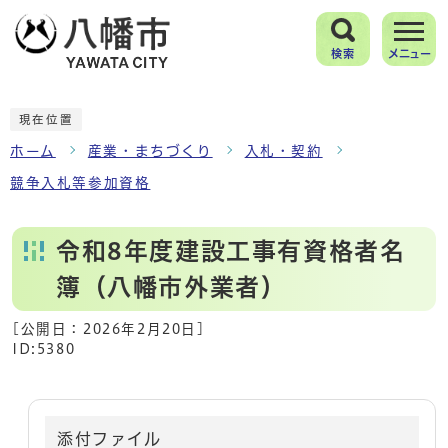
検索
メニュー
現在位置
ホーム
産業・まちづくり
入札・契約
競争入札等参加資格
令和8年度建設工事有資格者名
簿（八幡市外業者）
[公開日：
2026年2月20日
]
ID:5380
添付ファイル