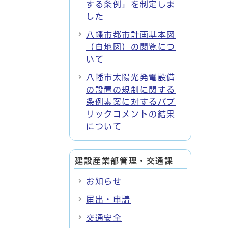
する条例」を制定しま
した
八幡市都市計画基本図
（白地図）の閲覧につ
いて
八幡市太陽光発電設備
の設置の規制に関する
条例素案に対するパブ
リックコメントの結果
について
建設産業部管理・交通課
お知らせ
届出・申請
交通安全