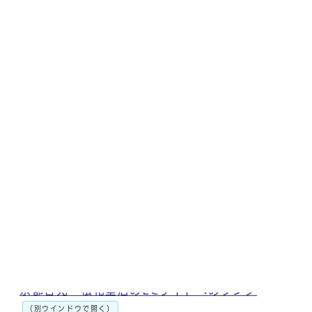
や贈り物にも最適です。
[京都吉兆 松花堂店]
【電話番号】075-971-3311
【住所】八幡市八幡女郎花43‐1
【営業時間】午前11時から午後3時まで、午後5時
から午後9時30分まで（夜は、金土日祝のみ営
業）
（注）2日前までの完全予約制（定休日：月曜日
〈祝日の場合は翌平日〉・年末年始）
【価格】1個1,080円（税込）
京都吉兆 松花堂店のホームページへのリンク
（別ウインドウで開く）
京都吉兆 松花堂店のECサイトへのリンク
（別ウインドウで開く）