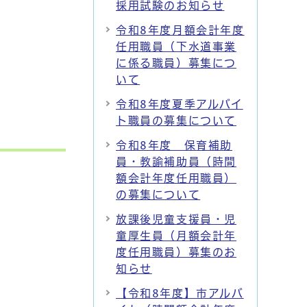
採用試験のお知らせ
令和8年度月額会計年度
任用職員（下水道事業
に係る職員）募集につ
いて
令和8年度夏季アルバイ
ト職員の募集について
令和8年度 保育補助
員・教諭補助員（時間
額会計年度任用職員）
の募集について
放課後児童支援員・児
童厚生員（月額会計年
度任用職員）募集のお
知らせ
【令和8年度】市アルバ