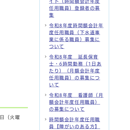
イト（時間額会計年度
任用職員）登録者の募
集
令和8年度時間額会計年
度任用職員（下水道事
業に係る職員）募集に
ついて
令和8年度 延長保育
士・6時間勤務（1日あ
たり）（月額会計年度
任用職員）の募集につ
いて
令和8年度 看護師（月
額会計年度任用職員）
の募集について
0日（火曜
時間額会計年度任用職
員【障がいのある方】