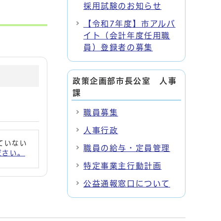
採用試験のお知らせ
【令和7年度】市アルバ
イト（会計年度任用職
員）登録者の募集
政策企画部市長公室 人事
課
職員募集
人事行政
れていない
職員の給与・定員管理
ください。
特定事業主行動計画
公益通報窓口について