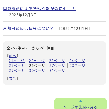
国際電話による特殊詐欺が急増中！！
[2025年12月3日]
京都府の最低賃金について
[2025年12月1日]
全752件中251から260件目
[
前へ
]
21ページ
22ページ
23ページ
24ページ
25ページ
26ページ
27ページ
28ページ
29ページ
30ページ
31ページ
[
次へ
]
ページの
先頭へ戻る