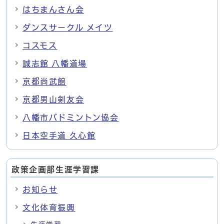
はちまんさん会
ダンスサークル メイツ
コスモス
誠志館 八幡道場
京都尚武館
京都男山剣友会
八幡市バドミントン協会
日本空手道 久心館
政策企画部生涯学習課
お知らせ
文化体育振興