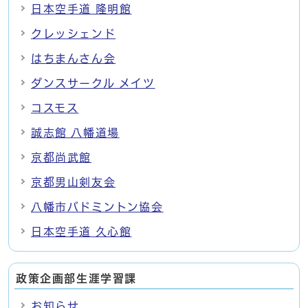
日本空手道 隆明館
クレッシェンド
はちまんさん会
ダンスサークル メイツ
コスモス
誠志館 八幡道場
京都尚武館
京都男山剣友会
八幡市バドミントン協会
日本空手道 久心館
政策企画部生涯学習課
お知らせ