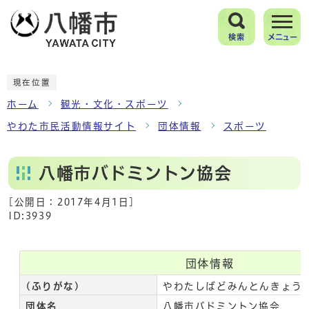
検索
メニュー
現在位置
ホーム
観光・文化・スポーツ
やわた市民活動情報サイト
団体情報
スポーツ
八幡市バドミントン協会
[公開日：
2017年4月1日
]
ID:3939
団体情報
(ふりがな)
やわたしばどみんとんきょう
団体名
八幡市バドミントン協会