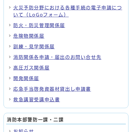
火災予防分野における各種手続の電子申請につ
いて（LoGoフォーム）
防火・防災管理関係届
危険物関係届
訓練・見学関係届
消防関係各申請・届出のお問い合せ先
高圧ガス関係届
開発関係届
応急手当啓発資器材貸出し申請書
救急講習受講申込書
消防本部警防一課・二課
お知らせ