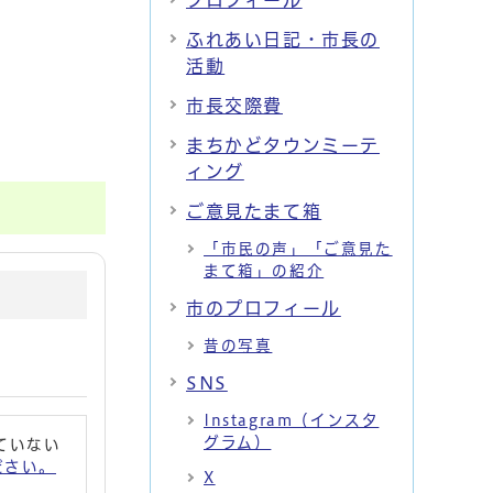
プロフィール
ふれあい日記・市長の
活動
市長交際費
まちかどタウンミーテ
ィング
ご意見たまて箱
「市民の声」「ご意見た
まて箱」の紹介
市のプロフィール
昔の写真
SNS
Instagram（インスタ
グラム）
れていない
ください。
X