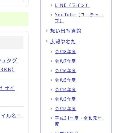
LINE（ライン）
YouTube（ユーチュー
ブ）
想い出写真館
広報やわた
令和8年度
シュタグ
令和7年度
3KB)
令和6年度
令和5年度
f サイ
令和4年度
令和3年度
令和2年度
ァイル名：
平成31年度・令和元年
度