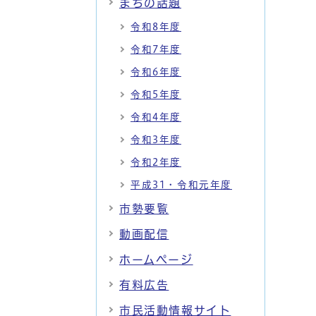
まちの話題
令和8年度
令和7年度
令和6年度
令和5年度
令和4年度
令和3年度
令和2年度
平成31・令和元年度
市勢要覧
動画配信
ホームページ
有料広告
市民活動情報サイト