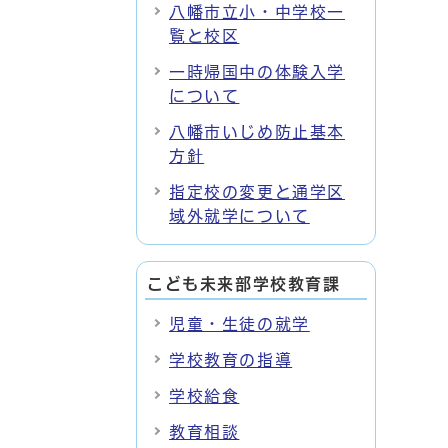
八幡市立小・中学校一
覧と校区
一時帰国中の体験入学
について
八幡市いじめ防止基本
方針
指定校の変更と通学区
域外就学について
こども未来部学校教育課
児童・生徒の就学
学校教育の指導
学校給食
教育相談