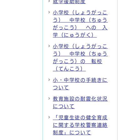
就学援助制度
小学校（しょうがっこ
う） 中学校（ちゅう
がっこう） への 入
学（にゅうがく）
小学校（しょうがっこ
う） 中学校（ちゅう
がっこう）の 転校
（てんこう）
小・中学校の手続きに
ついて
教育施設の耐震化状況
について
「児童生徒の健全育成
に関する学校警察連絡
制度」について