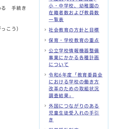
小・中学校、幼稚園の
わる 手続き
在籍者数および教員数
一覧表
がっこう）
社会教育の方針と目標
保育・学校教育の重点
公立学校情報機器整備
事業にかかる各種計画
について
令和6年度「教育委員会
における学校の働き方
改革のための取組状況
調査結果」
外国につながりのある
児童生徒受入れの手引
き