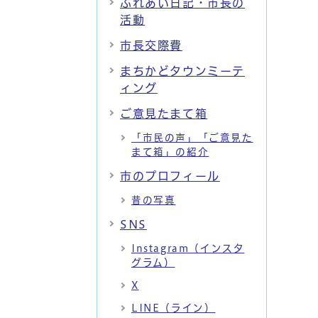
ふれあい日記・市長の
活動
市長交際費
まちかどタウンミーテ
ィング
ご意見たまて箱
「市民の声」「ご意見た
まて箱」の紹介
市のプロフィール
昔の写真
SNS
Instagram（インスタ
グラム）
X
LINE（ライン）