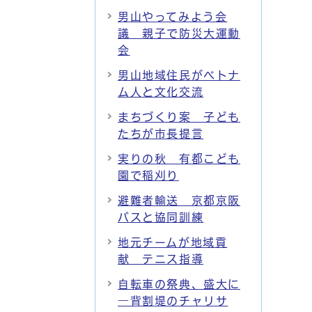
男山やってみよう会
議 親子で防災大運動
会
男山地域住民がベトナ
ム人と文化交流
まちづくり案 子ども
たちが市長提言
実りの秋 有都こども
園で稲刈り
避難者輸送 京都京阪
バスと協同訓練
地元チームが地域貢
献 テニス指導
自転車の祭典、盛大に
―背割堤のチャリサ