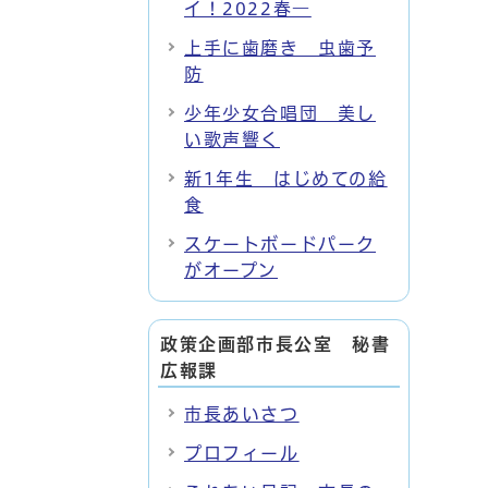
イ！2022春―
上手に歯磨き 虫歯予
防
少年少女合唱団 美し
い歌声響く
新1年生 はじめての給
食
スケートボードパーク
がオープン
政策企画部市長公室 秘書
広報課
市長あいさつ
プロフィール