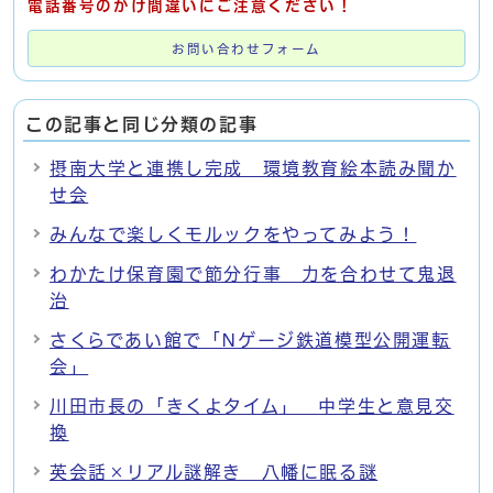
電話番号のかけ間違いにご注意ください！
お問い合わせフォーム
この記事と同じ分類の記事
摂南大学と連携し完成 環境教育絵本読み聞か
せ会
みんなで楽しくモルックをやってみよう！
わかたけ保育園で節分行事 力を合わせて鬼退
治
さくらであい館で「Nゲージ鉄道模型公開運転
会」
川田市長の「きくよタイム」 中学生と意見交
換
英会話×リアル謎解き 八幡に眠る謎