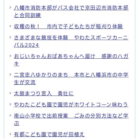
八幡市消防本部がバス会社で京田辺市消防本部
と合同訓練
収穫の秋！ 市内で子どもたちが稲刈り体験
さまざまな競技を体験 やわたスポーツカーニ
バル2024
おじいちゃんおばあちゃんへ届け 感謝のハガ
キ
二宮忠八ゆかりのまち 本市と八幡浜市の中学
生が交流
太鼓まつり宮入 勇壮に
やわたこども園で園児がホワイトコーン味わう
南山小学校で出前授業 ごみの分別方法など学
ぶ
有都こども園で園児が田植え