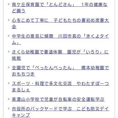
南ケ丘保育園で「とんどさん」 1年の健康な
ど願う
心をこめて丁寧に 子どもたちの書初め席書大
会
中学生の意見に傾聴 川田市長の「きくよタイ
ム」
さくら幼稚園で書道体験 園児が「いろり」に
挑戦
全園児で「ぺったんぺったん」 橋本幼稚園で
おもちつき
スポーツ・料理で多文化交流 やわたすぽーつ
まるしぇ
美濃山小学校で児童が自転車の安全運転学ぶ
市役所のバックヤードで学ぶ こども防災デイ
キャンプ