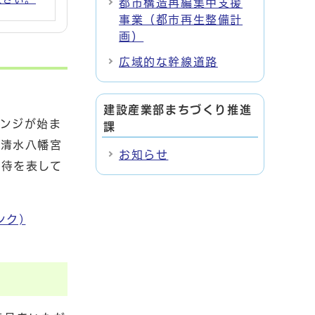
都市構造再編集中支援
事業（都市再生整備計
画）
広域的な幹線道路
建設産業部まちづくり推進
ンジが始ま
課
石清水八幡宮
お知らせ
期待を表して
ンク)