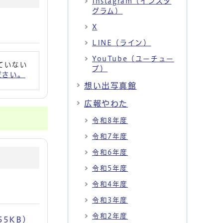
Instagram（インスタ
グラム）
X
LINE（ライン）
YouTube（ユーチュー
れていない
ブ）
ください。
想い出写真館
広報やわた
令和8年度
令和7年度
令和6年度
令和5年度
令和4年度
令和3年度
令和2年度
5KB)