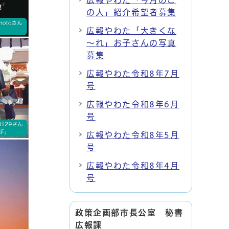
広報やわた「今月のこ
の人」紹介希望者募集
広報やわた「大きくな
～れ」お子さんの写真
募集
広報やわた令和8年7月
号
広報やわた令和8年6月
号
広報やわた令和8年5月
号
広報やわた令和8年4月
号
政策企画部市長公室 秘書
広報課