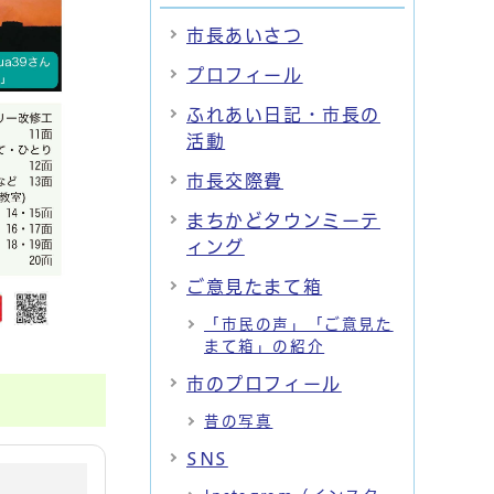
市長あいさつ
プロフィール
ふれあい日記・市長の
活動
市長交際費
まちかどタウンミーテ
ィング
ご意見たまて箱
「市民の声」「ご意見た
まて箱」の紹介
市のプロフィール
昔の写真
SNS