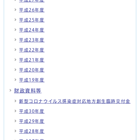
平成26年度
平成25年度
平成24年度
平成23年度
平成22年度
平成21年度
平成20年度
平成19年度
財政資料等
新型コロナウイルス感染症対応地方創生臨時交付金
平成30年度
平成29年度
平成28年度