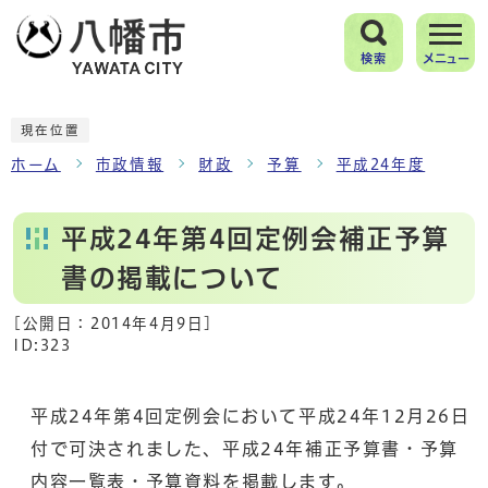
検索
メニュー
現在位置
ホーム
市政情報
財政
予算
平成24年度
平成24年第4回定例会補正予算
書の掲載について
[公開日：
2014年4月9日
]
ID:323
平成24年第4回定例会において平成24年12月26日
付で可決されました、平成24年補正予算書・予算
内容一覧表・予算資料を掲載します。