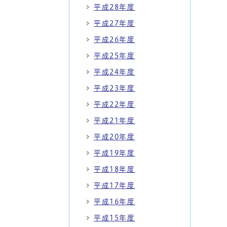
平成28年度
平成27年度
平成26年度
平成25年度
平成24年度
平成23年度
平成22年度
平成21年度
平成20年度
平成19年度
平成18年度
平成17年度
平成16年度
平成15年度