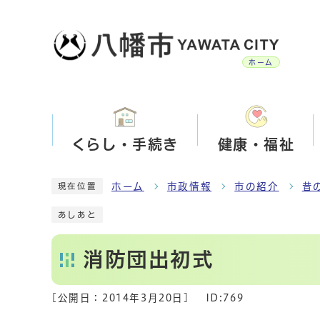
ホーム
くらし・手続き
健康・福祉
ホーム
市政情報
市の紹介
昔
現在位置
あしあと
消防団出初式
[公開日：
2014年3月20日
]
ID:769