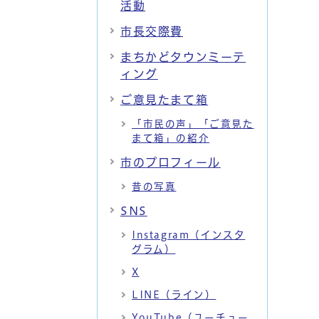
活動
市長交際費
まちかどタウンミーテ
ィング
ご意見たまて箱
「市民の声」「ご意見た
まて箱」の紹介
市のプロフィール
昔の写真
SNS
Instagram（インスタ
グラム）
X
LINE（ライン）
YouTube（ユーチュー