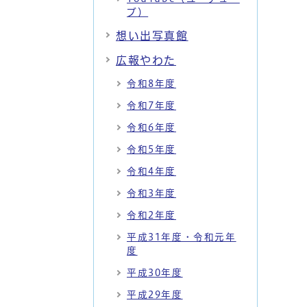
ブ）
想い出写真館
広報やわた
令和8年度
令和7年度
令和6年度
令和5年度
令和4年度
令和3年度
令和2年度
平成31年度・令和元年
度
平成30年度
平成29年度