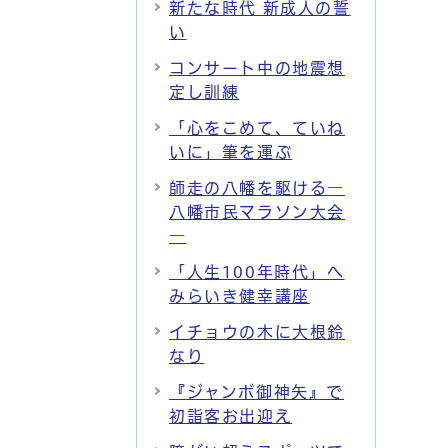
新たな時代 新成人の誓
い
コンサート中の地震想
定し訓練
「心をこめて、ていね
いに」筆を運ぶ
師走の八幡を駆ける―
八幡市民マラソン大会
―
「人生100年時代」へ
みらいき健幸講座
イチョウの木に大根鈴
なり
『ジャンボ御神矢』で
初詣客お出迎え