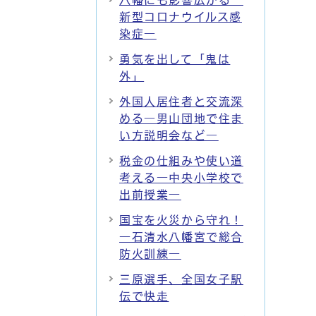
八幡にも影響広がる―
新型コロナウイルス感
染症―
勇気を出して「鬼は
外」
外国人居住者と交流深
める―男山団地で住ま
い方説明会など―
税金の仕組みや使い道
考える―中央小学校で
出前授業―
国宝を火災から守れ！
―石清水八幡宮で総合
防火訓練―
三原選手、全国女子駅
伝で快走