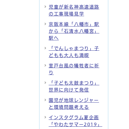
児童が新名神高速道路
の工事現場見学
京阪本線「八幡市」駅
から「石清水八幡宮」
駅へ
「でんしゃまつり」子
どもも大人も満喫
室戸台風の犠牲者に祈
り
「子ども太鼓まつり」
世界に向けて発信
園児が地球レンジャー
と環境問題考える
インスタグラム夏企画
「やわたサマー2019」