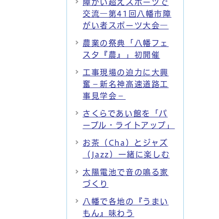
障がい超えスポーツで
交流―第41回八幡市障
がい者スポーツ大会―
農業の祭典「八幡フェ
スタ『農』」初開催
工事現場の迫力に大興
奮－新名神高速道路工
事見学会－
さくらであい館を「パ
ープル・ライトアップ」
お茶（Cha）とジャズ
（Jazz）一緒に楽しむ
太陽電池で音の鳴る家
づくり
八幡で各地の『うまい
もん』味わう