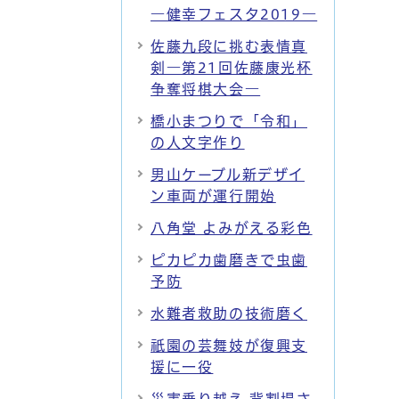
―健幸フェスタ2019―
佐藤九段に挑む表情真
剣―第21回佐藤康光杯
争奪将棋大会―
橋小まつりで「令和」
の人文字作り
男山ケーブル新デザイ
ン車両が運行開始
八角堂 よみがえる彩色
ピカピカ歯磨きで虫歯
予防
水難者救助の技術磨く
祇園の芸舞妓が復興支
援に一役