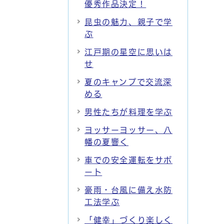
優秀作品決定！
昆虫の魅力、親子で学
ぶ
江戸期の星空に思いは
せ
夏のキャンプで交流深
める
男性たちが料理を学ぶ
ヨッサーヨッサー、八
幡の夏響く
車での安全運転をサポ
ート
豪雨・台風に備え水防
工法学ぶ
「健幸」づくり楽しく