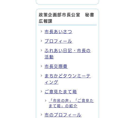
政策企画部市長公室 秘書
広報課
市長あいさつ
プロフィール
ふれあい日記・市長の
活動
市長交際費
まちかどタウンミーテ
ィング
ご意見たまて箱
「市民の声」「ご意見た
まて箱」の紹介
市のプロフィール