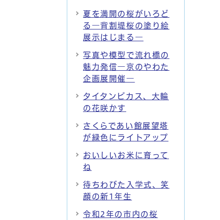
夏を満開の桜がいろど
る―背割堤桜の塗り絵
展示はじまる―
写真や模型で流れ橋の
魅力発信―京のやわた
企画展開催―
タイタンビカス、大輪
の花咲かす
さくらであい館展望塔
が緑色にライトアップ
おいしいお米に育って
ね
待ちわびた入学式、笑
顔の新1年生
令和2年の市内の桜