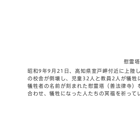
慰霊塔に向
昭和9年9月21日、高知県室戸岬付近に上陸
の校舎が倒壊し、児童32人と教員2人が犠牲
犠牲者の名前が刻まれた慰霊塔（善法律寺）を
合わせ、犠牲になった人たちの冥福を祈って