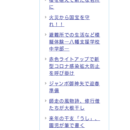
桜を植えて新たな名所
に
火災から国宝を守
れ！！
避難所での生活など模
擬体験―八幡支援学校
中学部―
赤色ライトアップで新
型コロナ感染拡大防止
を呼び掛け
ジャンボ御神矢で迎春
準備
師走の風物詩、修行僧
たちが大根干し
来年の干支「うし」、
園児が筆で書く