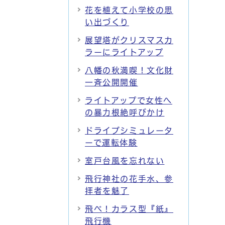
花を植えて小学校の思
い出づくり
展望塔がクリスマスカ
ラーにライトアップ
八幡の秋満喫！文化財
一斉公開開催
ライトアップで女性へ
の暴力根絶呼びかけ
ドライブシミュレータ
ーで運転体験
室戸台風を忘れない
飛行神社の花手水、参
拝者を魅了
飛べ！カラス型『紙』
飛行機