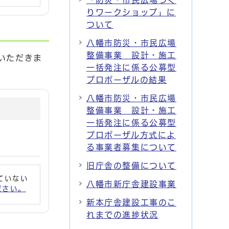
「防災・市民広場づく
りワークショップ」に
ついて
八幡市防災・市民広場
整備事業 設計・施工
いただきま
一括発注に係る公募型
プロポーザルの結果
八幡市防災・市民広場
整備事業 設計・施工
一括発注に係る公募型
プロポーザル方式によ
る事業者募集について
旧庁舎の整備について
れていない
八幡市新庁舎建設事業
ください。
新本庁舎建設工事のこ
れまでの進捗状況