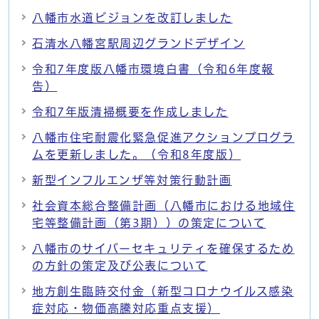
八幡市水道ビジョンを改訂しました
石清水八幡宮駅周辺グランドデザイン
令和7年度版八幡市環境白書（令和6年度報
告）
令和7年版清掃概要を作成しました
八幡市住宅耐震化緊急促進アクションプログラ
ムを更新しました。（令和8年度版）
新型インフルエンザ等対策行動計画
社会資本総合整備計画（八幡市における地域住
宅等整備計画（第3期））の策定について
八幡市のサイバーセキュリティを確保するため
の方針の策定及び公表について
地方創生臨時交付金（新型コロナウイルス感染
症対応・物価高騰対応重点支援）