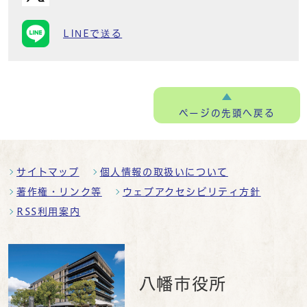
LINEで送る
ページの
先頭へ戻る
サイトマップ
個人情報の取扱いについて
著作権・リンク等
ウェブアクセシビリティ方針
RSS利用案内
八幡市役所