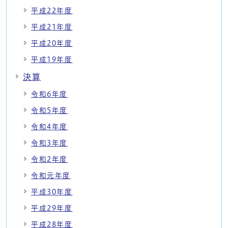
平成22年度
平成21年度
平成20年度
平成19年度
決算
令和6年度
令和5年度
令和4年度
令和3年度
令和2年度
令和元年度
平成30年度
平成29年度
平成28年度