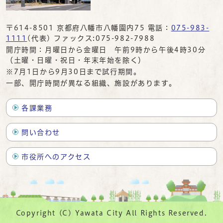
〒614-8501 京都府八幡市八幡園内75 電話：
075-983-
1111
(代表) ファックス:075-982-7988
開庁時間：月曜日から金曜日 午前9時から午後4時30分
（土曜・日曜・祝日・年末年始を除く）
※7月1日から9月30日まで試行期間。
一部、開庁時間が異なる組織、施設があります。
各課業務
問い合わせ
市役所へのアクセス
Copyright (C) Yawata City All Rights Reserved.