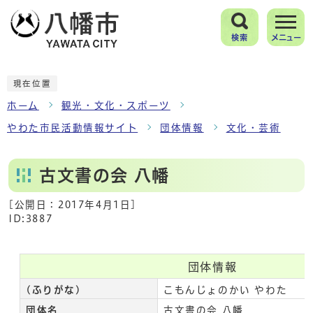
検索
メニュー
現在位置
ホーム
観光・文化・スポーツ
やわた市民活動情報サイト
団体情報
文化・芸術
古文書の会 八幡
[公開日：
2017年4月1日
]
ID:3887
団体情報
(ふりがな)
こもんじょのかい やわた
団体名
古文書の会 八幡