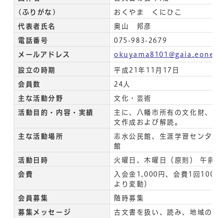
(ふりがな)
おくやま くにひこ
代表者氏名
奥山 邦彦
電話番号
075-983-2679
メールアドレス
okuyama8101@gaia.eonet
設立の時期
平成21年11月17日
会員数
24人
主な活動分野
文化・芸術
活動目的・内容・実績
主に、八幡市所有の文化財、
文作成および解読。
主な活動場所
志水公民館、生涯学習センタ
館
活動日時
火曜日、木曜日（原則） 午前
会費
入会金1,000円、会費1回10
より変動）
会員募集
随時募集
募集メッセージ
古文書を扱い、読み、地域の