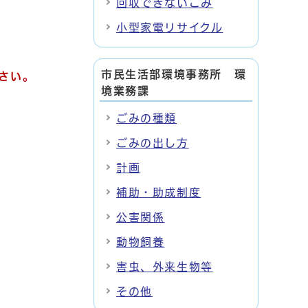
回収できないごみ
小型家電リサイクル
市民生活部環境事務所 環
さい。
境業務課
ごみの種類
ごみの出し方
計画
補助・助成制度
公害関係
動物飼養
害虫、外来生物等
その他