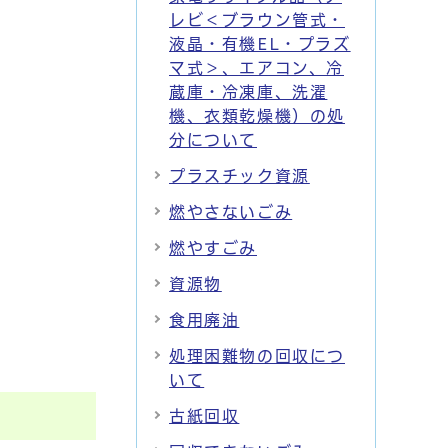
レビ＜ブラウン管式・
液晶・有機EL・プラズ
マ式＞、エアコン、冷
蔵庫・冷凍庫、洗濯
機、衣類乾燥機）の処
分について
プラスチック資源
燃やさないごみ
燃やすごみ
資源物
食用廃油
処理困難物の回収につ
いて
古紙回収