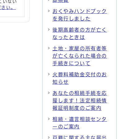
葬祭費
れていない
ください。
おくやみハンドブック
を発行しました
後期高齢者の方が亡く
なったときは
土地・家屋の所有者等
が亡くなられた場合の
手続きについて
火葬料補助金交付のお
知らせ
あなたの相続手続を応
援します！法定相続情
報証明制度のご案内
相続・遺言相談センタ
ーのご案内
戸籍に関する主な届出