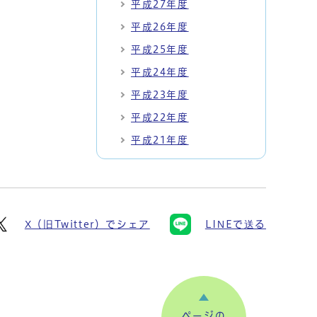
平成27年度
平成26年度
平成25年度
平成24年度
平成23年度
平成22年度
平成21年度
X（旧Twitter）でシェア
LINEで送る
ページの