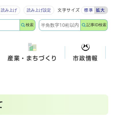
読み上げ
読み上げ設定
文字サイズ
標準
拡大
検索
記事ID検索
産業・まちづくり
市政情報
て