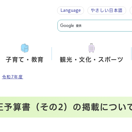
Language
やさしい
日本語
子育て・教育
観光・文化・スポーツ
令和7年度
正予算書（その2）の掲載につい