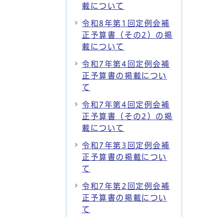
載について
令和8年第1回定例会補
正予算書（その2）の掲
載について
令和7年第4回定例会補
正予算書の掲載につい
て
令和7年第4回定例会補
正予算書（その2）の掲
載について
令和7年第3回定例会補
正予算書の掲載につい
て
令和7年第2回定例会補
正予算書の掲載につい
て