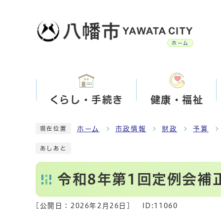
ホーム
くらし・手続き
健康・福祉
ホーム
市政情報
財政
予算
現在位置
あしあと
令和8年第1回定例会補
[公開日：
2026年2月26日
]
ID:11060