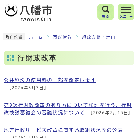
検索
メニュー
ホーム
市政情報
施政方針・計画
現在位置
行財政改革
公共施設の使用料の一部を改定します
メインメニュー
[2026年8月3日]
第9次行財政改革のあり方について検討を行う、行財
政検討審議会の審議状況について
[2026年7月15日]
地方行政サービス改革に関する取組状況等の公表
[2026年1月5日]