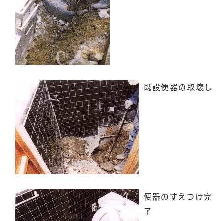
既設便器の取壊し
便器のすえつけ完
了