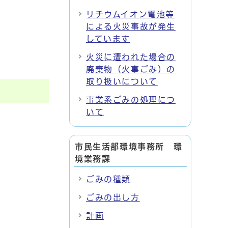
リチウムイオン電池等
による火災事故が発生
しています
火災に遭われた場合の
廃棄物（火事ごみ）の
取り扱いについて
事業系ごみの処理につ
いて
市民生活部環境事務所 環
境業務課
ごみの種類
ごみの出し方
計画