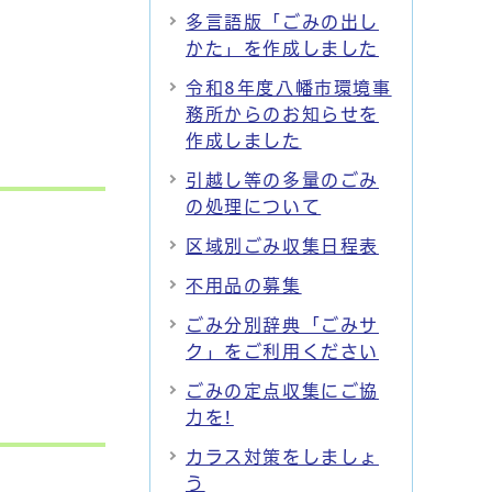
多言語版「ごみの出し
かた」を作成しました
令和8年度八幡市環境事
務所からのお知らせを
作成しました
引越し等の多量のごみ
の処理について
区域別ごみ収集日程表
不用品の募集
ごみ分別辞典「ごみサ
ク」をご利用ください
ごみの定点収集にご協
力を!
カラス対策をしましょ
う