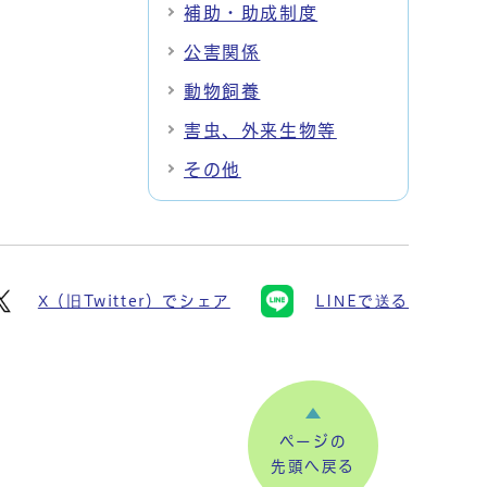
補助・助成制度
公害関係
動物飼養
害虫、外来生物等
その他
X（旧Twitter）でシェア
LINEで送る
ページの
先頭へ戻る