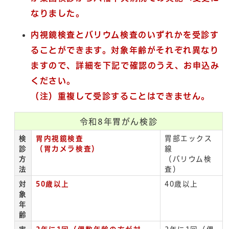
なりました。
内視鏡検査とバリウム検査のいずれかを受診す
ることができます。対象年齢がそれぞれ異なり
ますので、詳細を下記で確認のうえ、お申込み
ください。
（注）重複して受診することはできません。
令和8年胃がん検診
検
胃内視鏡検査
胃部エックス
診
（胃カメラ検査）
線
方
（バリウム検
法
査）
対
50歳以上
40歳以上
象
年
齢