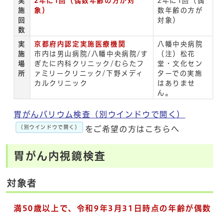
実
2年に1回（偶数年齢の方が対
2年に1回（偶
施
象）
数年齢の方が
回
対象）
数
実
京都府内認定実施医療機関
八幡中央病院
施
市内は男山病院/八幡中央病院/す
（注）松花
場
ぎたに内科クリニック/むらたフ
堂・文化セン
所
ァミリークリニック/下野メディ
ターでの実施
カルクリニック
はありませ
ん。
胃がんバリウム検査（別ウインドウで開く）
（別ウインドウで開く）
をご希望の方はこちらへ
胃がん内視鏡検査
対象者
満50歳以上で、令和9年3月31日時点の年齢が偶数