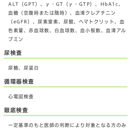
ALT（GPT）、γ‐GT（γ‐GTP）、HbA1c、
血糖（空腹時または随時）、血清クレアチニン
（eGFR）、尿素窒素、尿酸、ヘマトクリット、血
色素量、赤血球数、白血球数、血小板数、血清アル
ブミン
尿検査
尿糖、尿蛋白
循環器検査
心電図検査
眼底検査
一定基準のもと医師の判断により対象となる方のみ