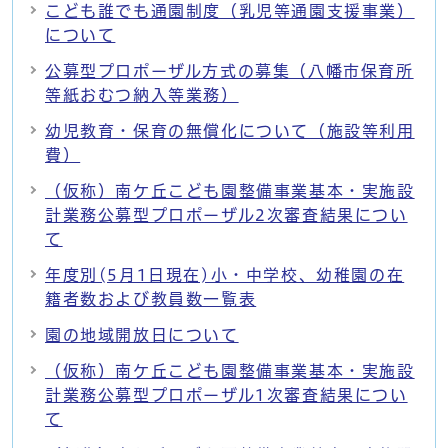
こども誰でも通園制度（乳児等通園支援事業）
について
公募型プロポーザル方式の募集（八幡市保育所
等紙おむつ納入等業務）
幼児教育・保育の無償化について（施設等利用
費）
（仮称）南ケ丘こども園整備事業基本・実施設
計業務公募型プロポーザル2次審査結果につい
て
年度別(5月1日現在)小・中学校、幼稚園の在
籍者数および教員数一覧表
園の地域開放日について
（仮称）南ケ丘こども園整備事業基本・実施設
計業務公募型プロポーザル1次審査結果につい
て